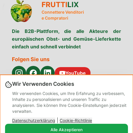
FRUTTI
LIX
Connettere Venditori
e Compratori
Die B2B-Plattform, die alle Akteure der
europäischen Obst- und Gemüse-Lieferkette
einfach und schnell verbindet
Folgen Sie uns
YouTube
Wir Verwenden Cookies
Menü
Wir verwenden Cookies, um Ihre Erfahrung zu verbessern,
Produkte
Warum Fruttilix
Dienstleistungen
Inhalte zu personalisieren und unseren Traffic zu
suchen
analysieren. Sie können Ihre Cookie-Einstellungen jederzeit
Kontakt
Datenschutz
Über uns
verwalten.
Geschäftsbedingungen
Cookie-
Blog Admin
|
Datenschutzerklärung
Richtlinie
Cookie-Richtlinie
Einstellungen
Alle Akzeptieren
Verwalten