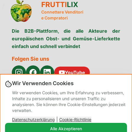
FRUTTI
LIX
Connettere Venditori
e Compratori
Die B2B-Plattform, die alle Akteure der
europäischen Obst- und Gemüse-Lieferkette
einfach und schnell verbindet
Folgen Sie uns
YouTube
Wir Verwenden Cookies
Menü
Wir verwenden Cookies, um Ihre Erfahrung zu verbessern,
Produkte
Warum Fruttilix
Dienstleistungen
Inhalte zu personalisieren und unseren Traffic zu
suchen
analysieren. Sie können Ihre Cookie-Einstellungen jederzeit
Kontakt
Datenschutz
Über uns
verwalten.
Geschäftsbedingungen
Cookie-
Blog Admin
|
Datenschutzerklärung
Richtlinie
Cookie-Richtlinie
Einstellungen
Alle Akzeptieren
Verwalten