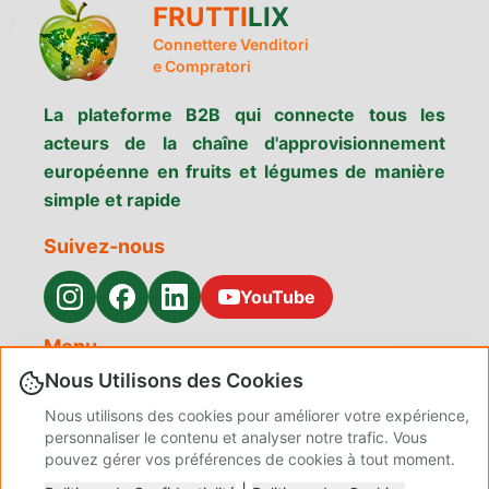
FRUTTI
LIX
Connettere Venditori
e Compratori
La plateforme B2B qui connecte tous les
acteurs de la chaîne d'approvisionnement
européenne en fruits et légumes de manière
simple et rapide
Suivez-nous
YouTube
Menu
Nous Utilisons des Cookies
Rechercher des
Pourquoi
Services
produits
Fruttilix
Nous utilisons des cookies pour améliorer votre expérience,
Contact
Confidentialité
À propos de
personnaliser le contenu et analyser notre trafic. Vous
nous
pouvez gérer vos préférences de cookies à tout moment.
Conditions
Politique des
Blog Admin