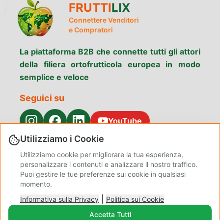
FRUTTI
LIX
Connettere Venditori
e Compratori
La piattaforma B2B che connette tutti gli attori
della filiera ortofrutticola europea in modo
semplice e veloce
Seguici su
YouTube
Utilizziamo i Cookie
Menu
Utilizziamo cookie per migliorare la tua esperienza,
Cerca prodotti
Perché scegliere
Servizi
personalizzare i contenuti e analizzare il nostro traffico.
Fruttilix
Puoi gestire le tue preferenze sui cookie in qualsiasi
Contatti
Privacy
Chi siamo
momento.
Termini e
Politica sui
Blog Admin
|
condizioni
Informativa sulla Privacy
Cookie
Politica sui Cookie
Gestisci
Accetta Tutti
Preferenze