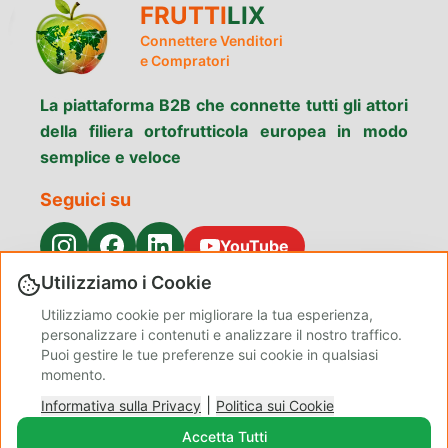
FRUTTI
LIX
Connettere Venditori
e Compratori
La piattaforma B2B che connette tutti gli attori
della filiera ortofrutticola europea in modo
semplice e veloce
Seguici su
YouTube
Utilizziamo i Cookie
Menu
Utilizziamo cookie per migliorare la tua esperienza,
Cerca prodotti
Perché scegliere
Servizi
personalizzare i contenuti e analizzare il nostro traffico.
Fruttilix
Puoi gestire le tue preferenze sui cookie in qualsiasi
Contatti
Privacy
Chi siamo
momento.
Termini e
Politica sui
Blog Admin
|
condizioni
Informativa sulla Privacy
Cookie
Politica sui Cookie
Gestisci
Accetta Tutti
Preferenze