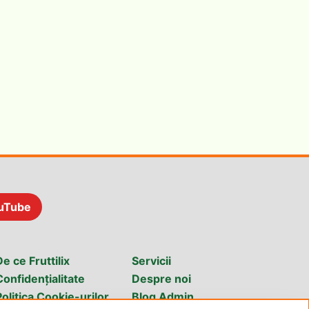
uTube
De ce Fruttilix
Servicii
Confidențialitate
Despre noi
Politica Cookie-urilor
Blog Admin