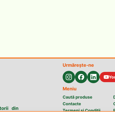
Urmărește-ne
Yo
Meniu
Caută produse
Contacte
orii din
Termeni și Condiții