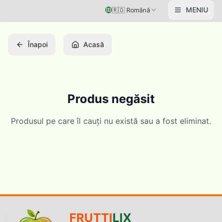
Vai al contenuto principale
MENIU
🇷🇴
Română
Înapoi
Acasă
Produs negăsit
Produsul pe care îl cauți nu există sau a fost eliminat.
FRUTTI
LIX