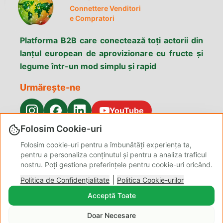
Connettere Venditori
e Compratori
Platforma B2B care conectează toți actorii din
lanțul european de aprovizionare cu fructe și
legume într-un mod simplu și rapid
Urmărește-ne
YouTube
Folosim Cookie-uri
Meniu
Folosim cookie-uri pentru a îmbunătăți experiența ta,
Caută produse
De ce Fruttilix
Servicii
pentru a personaliza conținutul și pentru a analiza traficul
Contacte
Confidențialitate
Despre noi
nostru. Poți gestiona preferințele pentru cookie-uri oricând.
Termeni și
Politica Cookie-
Blog Admin
|
Condiții
Politica de Confidențialitate
urilor
Politica Cookie-urilor
Gestionează
Acceptă Toate
Preferințele
Doar Necesare